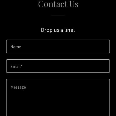
Contact Us
Drop us a line!
Name
Email*